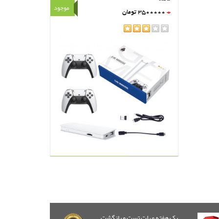
موجود
0
3500000
تومان
rating
یک هفته مهلت تست و بازگشت