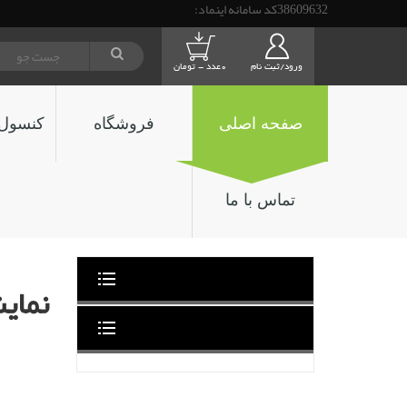
38609632کد سامانه اینماد:
ورود/ثبت نام
0عدد - تومان
صفحه اصلی
فروشگاه
کنسول 
تماس با ما
نمای