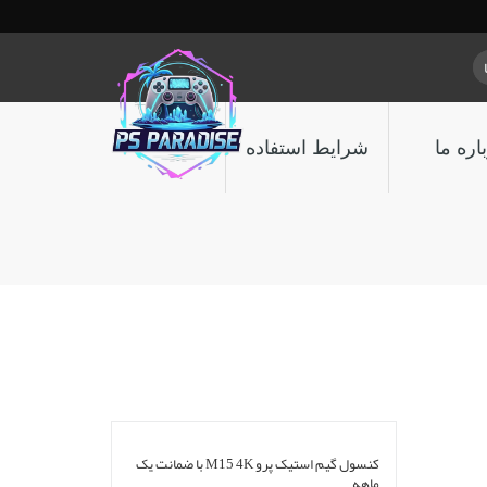
اره ما
شرایط استفاده
کنسول گیم استیک پرو M15 4K با ضمانت یک
ماهه