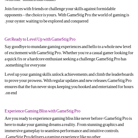
Join forces with friends or challenge your skills against formidable
opponents - the choice is yours. With GameStig Pro, the world of gaming is
your oyster, waiting to be explored and conquered.
Get Ready to Level Up with GameStig Pro
Say goodbye to mundane gaming experiences and hello to a whole new level
of excitement with GameStig Pro. Whether you're a casual gamer looking for
a quick fix or a hardcore enthusiast seeking a challenge, GameStig Pro has
something for everyone.
Level up your gaming skills, unlock achievements, and climb the leaderboards
to prove your prowess. With regular updates and new releases, GameStig Pro
ensures that the fun never stops, keeping you hooked and entertained for hours
on end.
Experience Gaming Bliss with GameStig Pro
Are you ready to experience gaming bliss like never before? GameStig Pro is
here to make your gaming dreams a reality. From stunning graphics and
immersive gameplay to seamless performance and intuitive controls,
GameStig Pro delivers a gaming experience like no other.