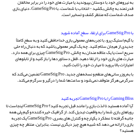
به نیروهای خود با دوستان بپیوندید یا مهارت های خود را در برابر مخالفان
قدرتمند به چالش بکشید - انتخاب با شماست. با GameStig Pro، دنیای بازی
صدف شماست که منتظر کشف و تسخیر است.
با GameStig Pro برای ارتقاء سطح آماده شوید
با گیم استیگ پرو، با تجربه‌های معمولی بازی خداحافظی کنید و به سطح کاملاً
جدیدی از هیجان سلام کنید. چه یک گیمر معمولی باشید که به دنبال راه حلی
سریع است یا یک علاقه مندان به چالش، GameStig Pro چیزی برای همه دارد.
مهارت های بازی خود را ارتقا دهید، قفل دستاوردها را باز کنید و از تابلوهای
امتیازات بالا بروید تا مهارت خود را ثابت کنید.
با به‌روزرسانی‌های منظم و نسخه‌های جدید، GameStig Pro تضمین می‌کند که
سرگرمی هرگز متوقف نمی‌شود و ساعت‌ها شما را درگیر و سرگرم می‌کند.
Gaming Bliss را با GameStig Pro تجربه کنید
آیا آماده هستید تا لذت بازی را مانند قبل تجربه کنید؟ GameStig Pro اینجاست تا
رویاهای بازی شما را به واقعیت تبدیل کند. از گرافیک خیره کننده و گیم پلی همه
جانبه گرفته تا عملکرد یکپارچه و کنترل های بصری، GameStig Pro یک تجربه
بازی را ارائه می دهد که شبیه هیچ چیز دیگری نیست. بنابراین، منتظر چه چیزی
هستید؟