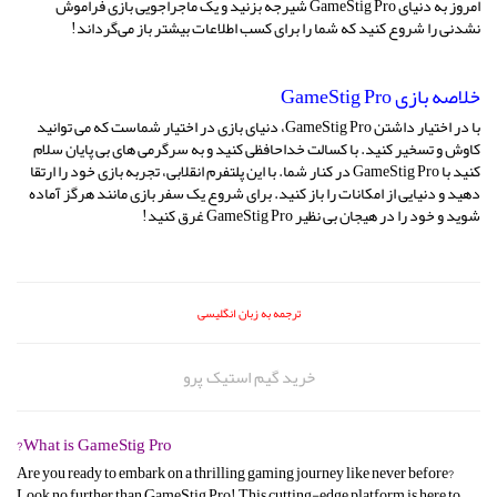
امروز به دنیای GameStig Pro شیرجه بزنید و یک ماجراجویی بازی فراموش
نشدنی را شروع کنید که شما را برای کسب اطلاعات بیشتر باز می‌گرداند!
خلاصه بازی GameStig Pro
با در اختیار داشتن GameStig Pro، دنیای بازی در اختیار شماست که می توانید
کاوش و تسخیر کنید. با کسالت خداحافظی کنید و به سرگرمی های بی پایان سلام
کنید با GameStig Pro در کنار شما. با این پلتفرم انقلابی، تجربه بازی خود را ارتقا
دهید و دنیایی از امکانات را باز کنید. برای شروع یک سفر بازی مانند هرگز آماده
شوید و خود را در هیجان بی نظیر GameStig Pro غرق کنید!
ترجمه به زبان انگلیسی
خرید گیم استیک پرو
What is GameStig Pro?
Are you ready to embark on a thrilling gaming journey like never before?
Look no further than GameStig Pro! This cutting-edge platform is here to