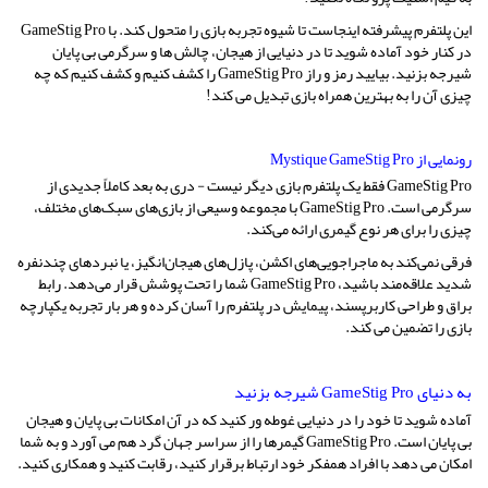
این پلتفرم پیشرفته اینجاست تا شیوه تجربه بازی را متحول کند. با GameStig Pro
در کنار خود آماده شوید تا در دنیایی از هیجان، چالش ها و سرگرمی بی پایان
شیرجه بزنید. بیایید رمز و راز GameStig Pro را کشف کنیم و کشف کنیم که چه
چیزی آن را به بهترین همراه بازی تبدیل می کند!
رونمایی از Mystique GameStig Pro
GameStig Pro فقط یک پلتفرم بازی دیگر نیست - دری به بعد کاملاً جدیدی از
سرگرمی است. GameStig Pro با مجموعه وسیعی از بازی‌های سبک‌های مختلف،
چیزی را برای هر نوع گیمری ارائه می‌کند.
فرقی نمی‌کند به ماجراجویی‌های اکشن، پازل‌های هیجان‌انگیز، یا نبردهای چندنفره
شدید علاقه‌مند باشید، GameStig Pro شما را تحت پوشش قرار می‌دهد. رابط
براق و طراحی کاربرپسند، پیمایش در پلتفرم را آسان کرده و هر بار تجربه یکپارچه
بازی را تضمین می کند.
به دنیای GameStig Pro شیرجه بزنید
آماده شوید تا خود را در دنیایی غوطه ور کنید که در آن امکانات بی پایان و هیجان
بی پایان است. GameStig Pro گیمرها را از سراسر جهان گرد هم می آورد و به شما
امکان می دهد با افراد همفکر خود ارتباط برقرار کنید، رقابت کنید و همکاری کنید.