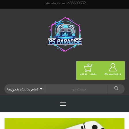
38609632کد سامانه اینماد:
ورود/ثبت نام
0عدد - تومان
تمامی دسته بندی ها