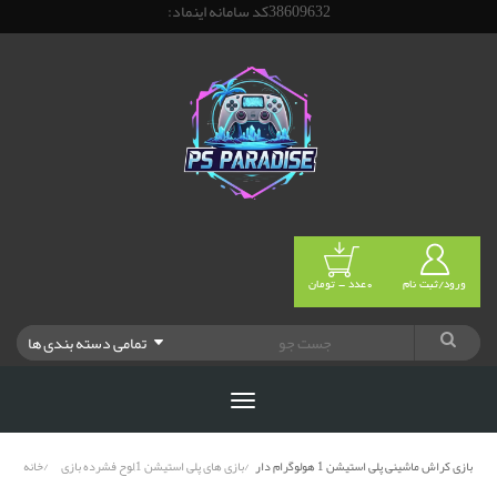
38609632کد سامانه اینماد:
ورود/ثبت نام
0عدد - تومان
تمامی دسته بندی ها
بازی کراش ماشینی پلی استیشن 1 هولوگرام دار
بازی های پلی استیشن 1,لوح فشرده بازی
خانه