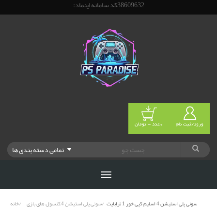
38609632کد سامانه اینماد:
ورود/ثبت نام
0عدد - تومان
تمامی دسته بندی ها
سونی پلی استیشن 4 اسلیم کپی خور 1 ترابایت
سونی پلی استیشن 4,کنسول های بازی
خانه