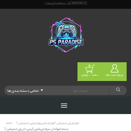
38609632کد سامانه اینماد:
ورود/ثبت نام
0عدد - تومان
تمامی دسته بندی ها
لوازم پلی استیشن 2,لوازم جانبی,لوازم پلی استیشن 1
خانه
دسته شوکدار سیم ابریشمی آیسی دار پلی استیشن 2