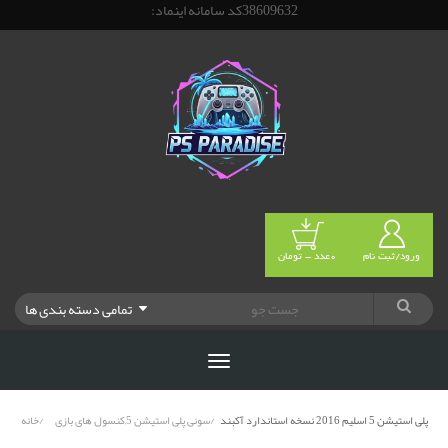
38609632کد سامانه اینماد:
ورود/ثبت نام
0عدد - تومان
تمامی دسته بندی ها
پلی استیشن 5 اسلیم 2016 نسخه استاندارد آکبند
سونی پلی استیشن 5,کنسول های بازی
خانه