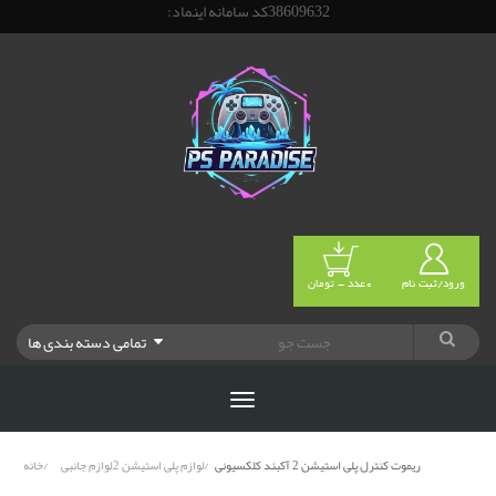
38609632کد سامانه اینماد:
ورود/ثبت نام
0عدد - تومان
تمامی دسته بندی ها
ریموت کنترل پلی استیشن 2 آکبند کلکسیونی
لوازم پلی استیشن 2,لوازم جانبی
خانه