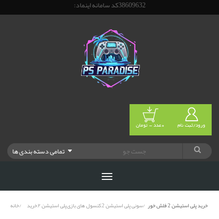
38609632کد سامانه اینماد:
ورود/ثبت نام
0عدد - تومان
تمامی دسته بندی ها
خرید پلی استیشن 2 فلش خور
سونی پلی استیشن 2,کنسول های بازی,پلی استیشن ۲,خرید
خانه