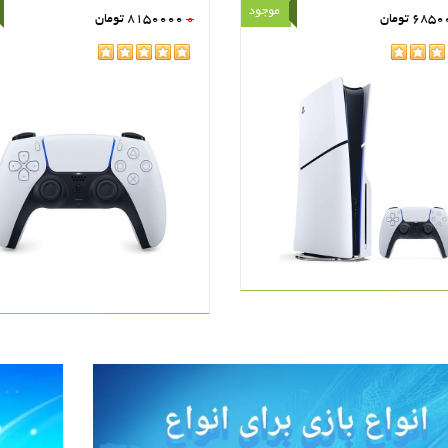
موجود
6850
تومان
0
8150000
تومان
rating