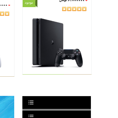
0
47000000
تومان
موجود
0000
0
rating
rating
مشاهده
سبد خرید