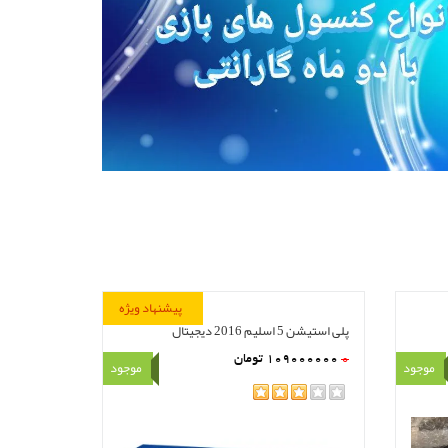
مشاهده
سبد خرید
پیشنهاد ویژه
پلی استیشن 5 اسلیم 2016 دیجیتال
0
109000000
تومان
موجود
موجود
rating