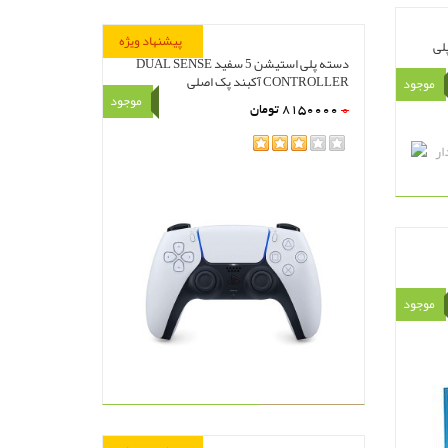
پیشنهاد ویژه
لی
دسته پلی استیشن 5 سفید DUAL SENSE
CONTROLLER آکبند پک اصلی
موجود
موجود
0
8150000
تومان
rating
مشاهده
سبد خرید
موجود