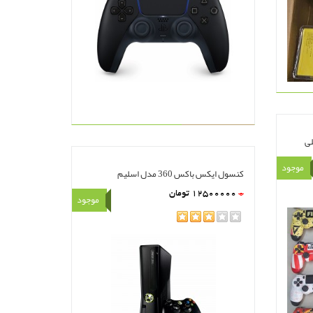
لی
موجود
کنسول ایکس باکس 360 مدل اسلیم
0
12500000
تومان
موجود
rating
مشاهده
سبد خرید