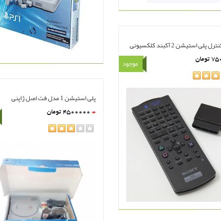
پلی استیشن 2 آکبند کلکسیونی
75
تومان
موجود
هده
سبد خرید
پلی استیشن 1 مدل فت اصل ژاپنی
0
4500000
تومان
rating
مشاهده
سبد خرید