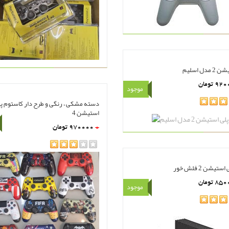
دل اسلیم
920
تومان
موجود
دسته مشکی ، رنگی و طرح دار کاستوم پ
هده
سبد خرید
استیشن 4
0
970000
تومان
rating
مشاهده
سبد خرید
هده
سبد خرید
تیشن 2 فلش خور
850
تومان
موجود