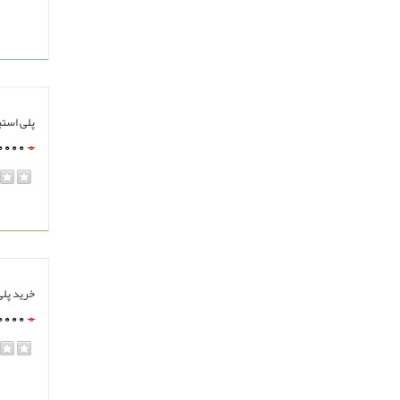
پلی استیشن 2 م
0000
0
rating
مشا
مشا
خرید پلی اس
0000
0
rating