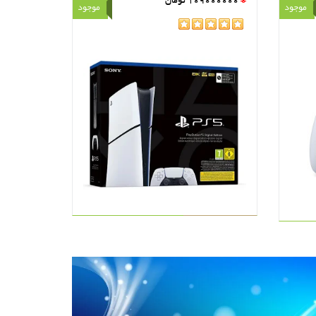
0
109000000
تومان
موجود
موجود
rating