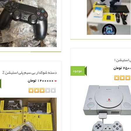
 استیشن ۱
250
تومان
موجود
دسته شوکدار بی سیم پلی استیشن 2
هده
سبد خرید
0
1200000
تومان
rating
مشاهده
سبد خرید