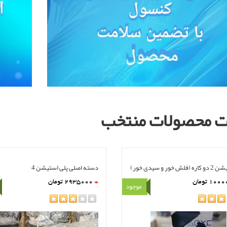
هده
سبد خرید
مشاهده
سبد خرید
 محصولات منتخب
 خور و سیدی خور)
دسته اصلی پلی استیشن 4
1000
تومان
0
2935000
تومان
موجود
rating