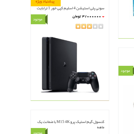
پیشنهاد ویژه
سونی پلی استیشن 4 اسلیم کپی خور 1 ترابایت
0
47000000
تومان
موجود
rating
مشاهده
سبد خرید
موجود
کنسول گیم استیک پرو M15 4K با ضمانت یک
ماهه
موجود