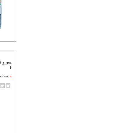
1
0000
0
rating
مشا