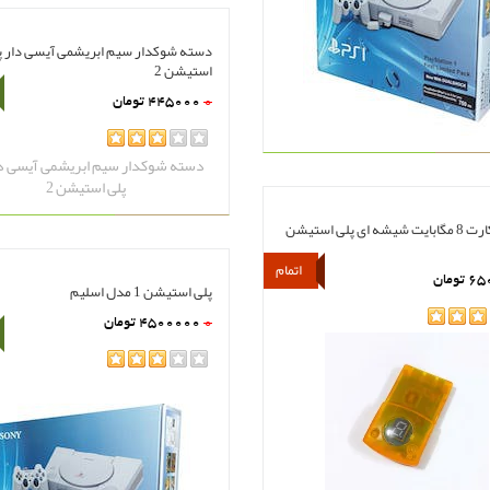
دسته شوکدار سیم ابریشمی آیسی دار پ
استیشن 2
0
445000
تومان
مشاهده
سبد خرید
rating
مموری کارت 8 مگابایت شیشه ای پلی استیشن
اتمام
65
تومان
پلی استیشن 1 مدل اسلیم
مشاهده
سبد خرید
هده
سبد خرید
0
4500000
تومان
rating