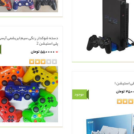
دسته شوکدار رنگی سیم ابریشمی آیسی
پلی استیشن 2
0
550000
تومان
مشاهده
سبد خرید
rating
ی استیشن ۱
450
تومان
موجود
هده
سبد خرید