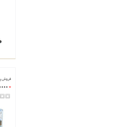
فروش پل
0000
0
rating
مشا