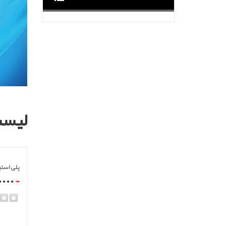
مشا
لیست
پلی استیشن 2 دو کاره (فلش
0000
0
rating