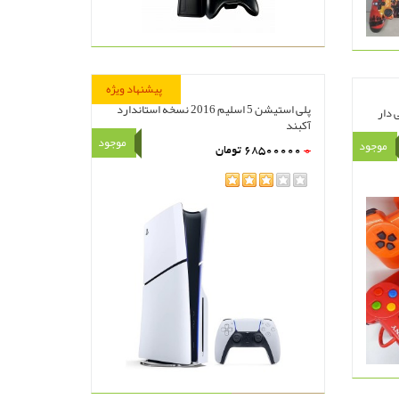
پیشنهاد ویژه
پلی استیشن 5 اسلیم 2016 نسخه استاندارد
 دار
آکبند
موجود
موجود
0
مشاهده
68500000
تومان
سبد خرید
rating