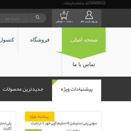
38609632کد سامانه اینماد:
ورود/ثبت نام
0عدد - تومان
صفحه اصلی
فروشگاه
کنسول 
تماس با ما
پیشنهادات ویژه
جدیدترین محصولات
پیشنهاد ویژه
سونی پلی استیشن 4 اسلیم کپی خور 1 ترابایت
آکبند