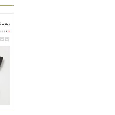
ریموت کنترل 
0000
0
مشا
rating