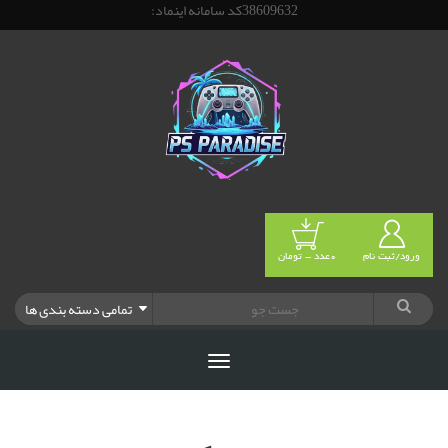
38609632کد سامانه اینماد:
ورود/ثبت نام
0عدد - تومان
تمامی دسته بندی ها